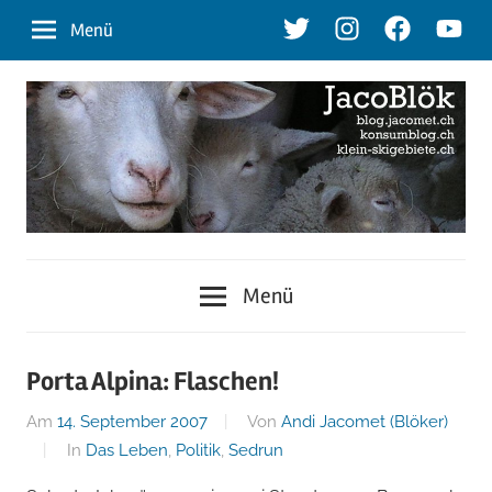
Zum
Twitter
Instagram
Facebook
Youtu
Menü
Inhalt
springen
blog.jacomet.ch
JacoBlök
–
Menü
konsumblog.ch
–
–
klein-
der
Porta Alpina: Flaschen!
skigebiete.ch
Am
14. September 2007
Von
Andi Jacomet (Blöker)
Blog
In
Das Leben
,
Politik
,
Sedrun