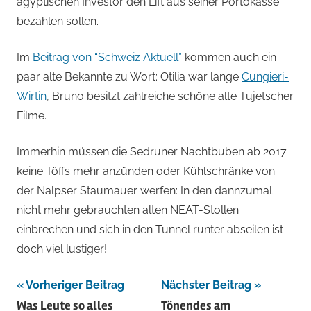
ägyptischen Investor den Lift aus seiner Portokasse
bezahlen sollen.
Im
Beitrag von “Schweiz Aktuell”
kommen auch ein
paar alte Bekannte zu Wort: Otilia war lange
Cungieri-
Wirtin
, Bruno besitzt zahlreiche schöne alte Tujetscher
Filme.
Immerhin müssen die Sedruner Nachtbuben ab 2017
keine Töffs mehr anzünden oder Kühlschränke von
der Nalpser Staumauer werfen: In den dannzumal
nicht mehr gebrauchten alten NEAT-Stollen
einbrechen und sich in den Tunnel runter abseilen ist
doch viel lustiger!
Beitragsnavigation
Vorheriger Beitrag
Nächster Beitrag
Was Leute so alles
Tönendes am