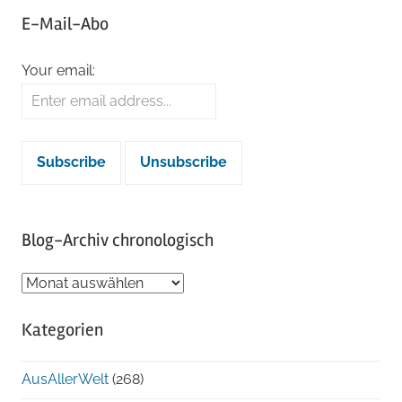
E-Mail-Abo
Your email:
Blog-Archiv chronologisch
Blog-
Archiv
Kategorien
chronologisch
AusAllerWelt
(268)