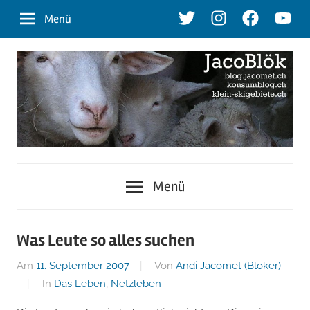
Zum
Twitter
Instagram
Facebook
Youtu
Menü
Inhalt
springen
blog.jacomet.ch
JacoBlök
–
Menü
konsumblog.ch
–
–
klein-
der
Was Leute so alles suchen
skigebiete.ch
Am
11. September 2007
Von
Andi Jacomet (Blöker)
Blog
In
Das Leben
,
Netzleben