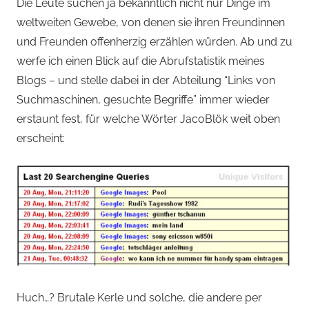
von
Die Leute suchen ja bekanntlich nicht nur Dinge im
weltweiten Gewebe, von denen sie ihren Freundinnen
Andi
und Freunden offenherzig erzählen würden. Ab und zu
werfe ich einen Blick auf die Abrufstatistik meines
Jacomet
Blogs – und stelle dabei in der Abteilung “Links von
Suchmaschinen, gesuchte Begriffe” immer wieder
erstaunt fest, für welche Wörter JacoBlök weit oben
erscheint:
Huch…? Brutale Kerle und solche, die andere per