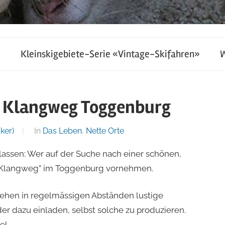
h
Kleinskigebiete-Serie «Vintage-Skifahren»
 Klangweg Toggenburg
ker)
In
Das Leben
,
Nette Orte
 lassen: Wer auf der Suche nach einer schönen,
n “Klangweg” im Toggenburg vornehmen.
ehen in regelmässigen Abständen lustige
oder dazu einladen, selbst solche zu produzieren.
el…