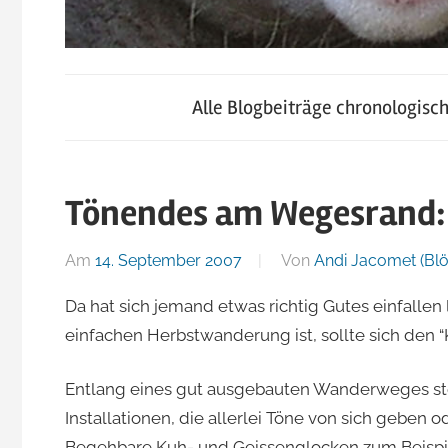
blog.jacomet.ch
JacoBlök
–
Alle Blogbeiträge chronologisc
konsumblog.ch
–
–
klein-
Tönendes am Wegesrand:
der
skigebiete.ch
Am
14. September 2007
Von
Andi Jacomet (Blö
Blog
Da hat sich jemand etwas richtig Gutes einfallen
einfachen Herbstwanderung ist, sollte sich de
von
Entlang eines gut ausgebauten Wanderweges st
Andi
Installationen, die allerlei Töne von sich geben 
Begehbare Kuh- und Geissenglocken zum Beispi