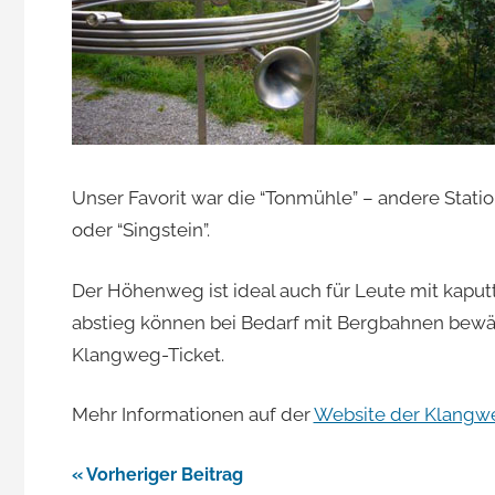
Unser Favorit war die “Tonmühle” – andere Stat
oder “Singstein”.
Der Höhenweg ist ideal auch für Leute mit kapu
abstieg können bei Bedarf mit Bergbahnen bewält
Klangweg-Ticket.
Mehr Informationen auf der
Website der Klangw
Beitragsnavigation
Vorheriger Beitrag