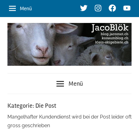
Zum
Twitter
Instagram
Facebook
Youtu
Menü
Inhalt
springen
blog.jacomet.ch
JacoBlök
–
Menü
konsumblog.ch
–
–
klein-
Kategorie:
Die Post
der
skigebiete.ch
Mangelhafter Kundendienst wird bei der Post leider oft
Blog
gross geschrieben