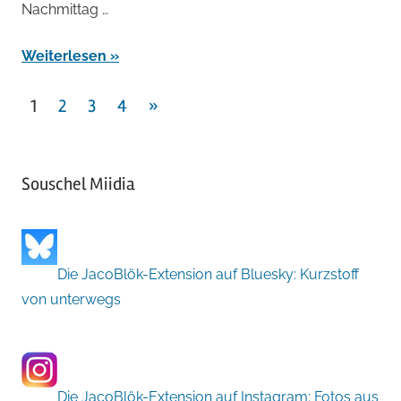
Nachmittag …
Weiterlesen
Seitennummerierung
Nächste
1
2
3
4
»
Beiträge
der
Beiträge
Souschel Miidia
Die JacoBlök-Extension auf Bluesky: Kurzstoff
von unterwegs
Die JacoBlök-Extension auf Instagram: Fotos aus