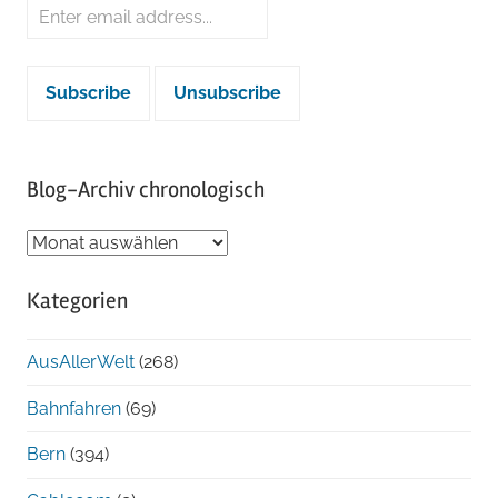
Blog-Archiv chronologisch
Blog-
Archiv
Kategorien
chronologisch
AusAllerWelt
(268)
Bahnfahren
(69)
Bern
(394)