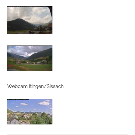
Webcam Itingen/Sissach