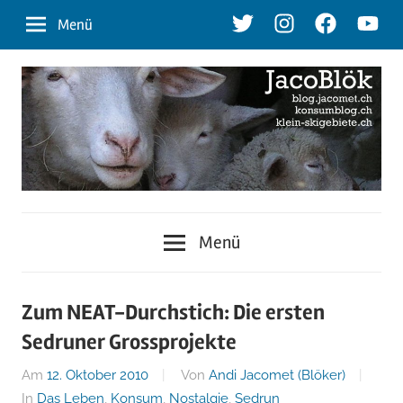
Zum
Twitter
Instagram
Facebook
Youtu
Menü
Inhalt
springen
blog.jacomet.ch
JacoBlök
–
Menü
konsumblog.ch
–
–
klein-
der
Zum NEAT-Durchstich: Die ersten
skigebiete.ch
Sedruner Grossprojekte
Blog
Am
12. Oktober 2010
Von
Andi Jacomet (Blöker)
In
Das Leben
,
Konsum
,
Nostalgie
,
Sedrun