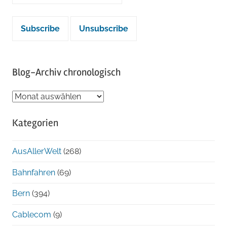
Blog-Archiv chronologisch
Blog-
Archiv
Kategorien
chronologisch
AusAllerWelt
(268)
Bahnfahren
(69)
Bern
(394)
Cablecom
(9)