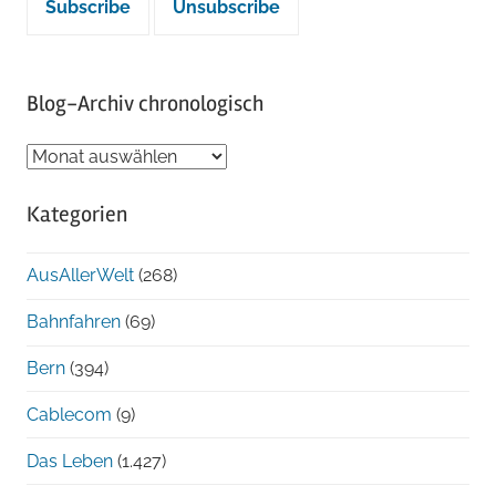
Blog-Archiv chronologisch
Blog-
Archiv
Kategorien
chronologisch
AusAllerWelt
(268)
Bahnfahren
(69)
Bern
(394)
Cablecom
(9)
Das Leben
(1.427)