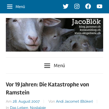
Zum
Twitter
Instagram
Facebook
Youtu
Menü
Inhalt
springen
blog.jacomet.ch
JacoBlök
–
Menü
konsumblog.ch
–
–
klein-
der
Vor 19 Jahren: Die Katastrophe von
skigebiete.ch
Ramstein
Blog
Am
28. August 2007
Von
Andi Jacomet (Blöker)
In
Das Leben
,
Nostalgie