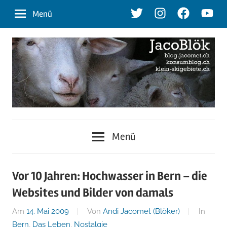
Zum
Twitter
Instagram
Facebook
Youtu
Menü
Inhalt
springen
blog.jacomet.ch
JacoBlök
–
Menü
konsumblog.ch
–
–
klein-
der
Vor 10 Jahren: Hochwasser in Bern – die
skigebiete.ch
Websites und Bilder von damals
Blog
Am
14. Mai 2009
Von
Andi Jacomet (Blöker)
In
Bern
,
Das Leben
,
Nostalgie