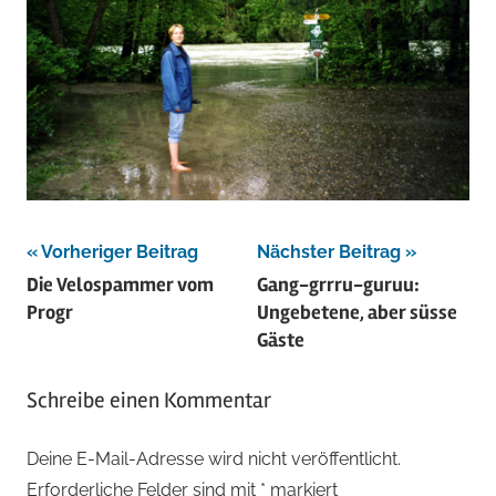
Beitragsnavigation
Vorheriger Beitrag
Nächster Beitrag
Die Velospammer vom
Gang-grrru-guruu:
Progr
Ungebetene, aber süsse
Gäste
Schreibe einen Kommentar
Deine E-Mail-Adresse wird nicht veröffentlicht.
Erforderliche Felder sind mit
*
markiert