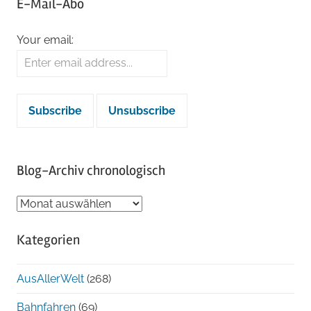
E-Mail-Abo
Your email:
Blog-Archiv chronologisch
Blog-
Archiv
Kategorien
chronologisch
AusAllerWelt
(268)
Bahnfahren
(69)