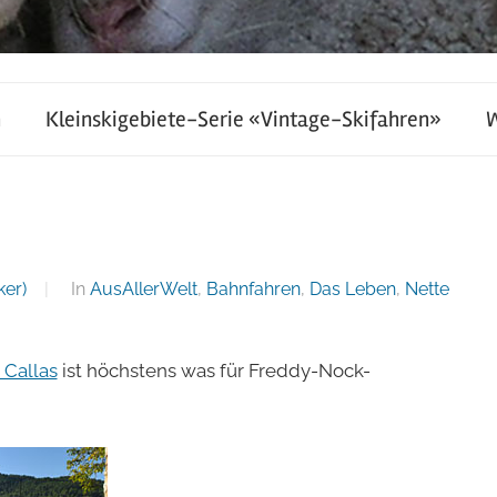
h
Kleinskigebiete-Serie «Vintage-Skifahren»
ker)
In
AusAllerWelt
,
Bahnfahren
,
Das Leben
,
Nette
 Callas
ist höchstens was für Freddy-Nock-