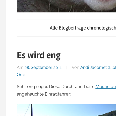
blog.jacomet.ch
JacoBlök
–
Alle Blogbeiträge chronologisc
konsumblog.ch
–
–
klein-
Es wird eng
der
skigebiete.ch
Am
28. September 2011
Von
Andi Jacomet (Blö
Blog
Orte
Sehr eng sogar. Diese Durchfahrt beim
Moulin de
von
angehauchte Einradfahrer:
Andi