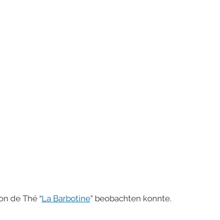
on de Thé “
La Barbotine
” beobachten konnte.