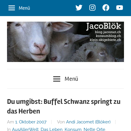
Zum
Twitter
Instagram
Facebook
Youtu
Menü
Inhalt
springen
blog.jacomet.ch
JacoBlök
–
Menü
konsumblog.ch
–
–
klein-
der
Du umgibst: Buffel Schwanz springt zu
skigebiete.ch
das Herben
Blog
Am
1. Oktober 2007
Von
Andi Jacomet (Blöker)
In
AusAllerWelt
,
Das Leben
,
Konsum
,
Nette Orte
,