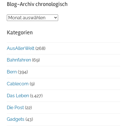
Blog-Archiv chronologisch
Blog-
Archiv
Kategorien
chronologisch
AusAllerWelt
(268)
Bahnfahren
(69)
Bern
(394)
Cablecom
(9)
Das Leben
(1.427)
Die Post
(22)
Gadgets
(43)