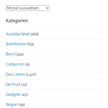
Blog-
Archiv
Kategorien
chronologisch
AusAllerWelt
(268)
Bahnfahren
(69)
Bern
(394)
Cablecom
(9)
Das Leben
(1.427)
Die Post
(22)
Gadgets
(43)
Itingen
(99)