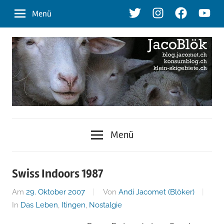
Zum
Twitter
Instagram
Facebook
Youtu
Menü
Inhalt
springen
blog.jacomet.ch
JacoBlök
–
Menü
konsumblog.ch
–
–
klein-
der
Swiss Indoors 1987
skigebiete.ch
Am
29. Oktober 2007
Von
Andi Jacomet (Blöker)
Blog
In
Das Leben
,
Itingen
,
Nostalgie