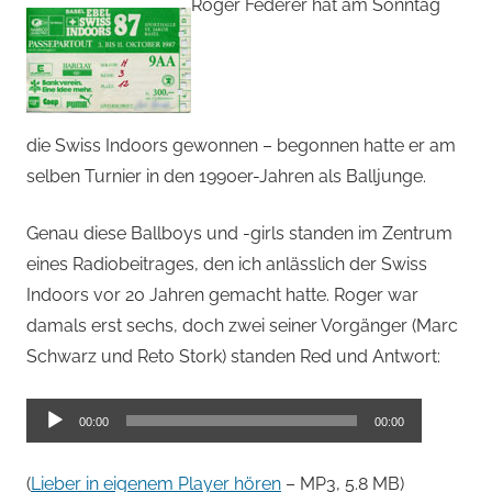
von
Roger Federer hat am Sonntag
Andi
Jacomet
die Swiss Indoors gewonnen – begonnen hatte er am
selben Turnier in den 1990er-Jahren als Balljunge.
Genau diese Ballboys und -girls standen im Zentrum
eines Radiobeitrages, den ich anlässlich der Swiss
Indoors vor 20 Jahren gemacht hatte. Roger war
damals erst sechs, doch zwei seiner Vorgänger (Marc
Schwarz und Reto Stork) standen Red und Antwort:
Audio-
00:00
00:00
Player
(
Lieber in eigenem Player hören
– MP3, 5.8 MB)