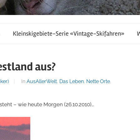
h
Kleinskigebiete-Serie «Vintage-Skifahren»
estland aus?
ker)
In
AusAllerWelt
,
Das Leben
,
Nette Orte
,
steht – wie heute Morgen (26.10.2010)…