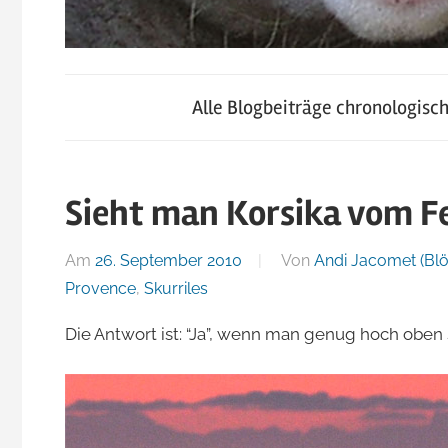
blog.jacomet.ch
JacoBlök
–
Alle Blogbeiträge chronologisc
konsumblog.ch
–
–
klein-
Sieht man Korsika vom F
der
skigebiete.ch
Am
26. September 2010
Von
Andi Jacomet (Blö
Blog
Provence
,
Skurriles
Die Antwort ist: “Ja”, wenn man genug hoch oben 
von
Andi