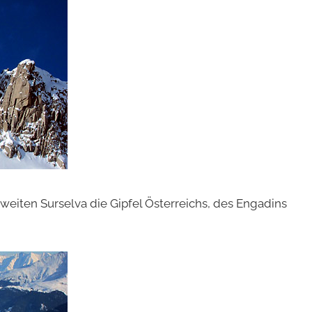
 weiten Surselva die Gipfel Österreichs, des Engadins