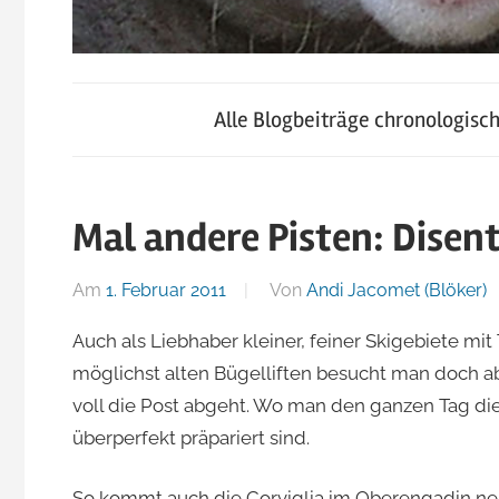
blog.jacomet.ch
JacoBlök
–
Alle Blogbeiträge chronologisc
konsumblog.ch
–
–
klein-
Mal andere Pisten: Disent
der
skigebiete.ch
Am
1. Februar 2011
Von
Andi Jacomet (Blöker)
Blog
Auch als Liebhaber kleiner, feiner Skigebiete m
möglichst alten Bügelliften besucht man doch ab
von
voll die Post abgeht. Wo man den ganzen Tag die
überperfekt präpariert sind.
Andi
So kommt auch die Corviglia im Oberengadin neu 