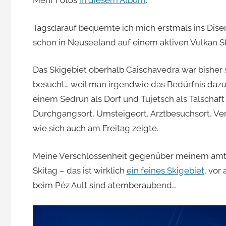
Mehr Fotos
in diesem Album
.
Tagsdarauf bequemte ich mich erstmals ins Disent
schon in Neuseeland auf einem aktiven Vulkan Sk
Das Skigebiet oberhalb Caischavedra war bisher 
besucht… weil man irgendwie das Bedürfnis dazu 
einem Sedrun als Dorf und Tujetsch als Talschaft 
Durchgangsort, Umsteigeort, Arztbesuchsort, Ve
wie sich auch am Freitag zeigte.
Meine Verschlossenheit gegenüber meinem amtli
Skitag – das ist wirklich
ein feines Skigebiet
, vor
beim Péz Ault sind atemberaubend…