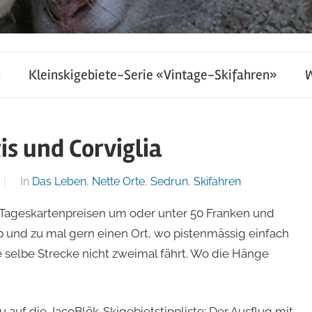
h
Kleinskigebiete-Serie «Vintage-Skifahren»
is und Corviglia
In
Das Leben
,
Nette Orte
,
Sedrun
,
Skifahren
it Tageskartenpreisen um oder unter 50 Franken und
 und zu mal gern einen Ort, wo pistenmässig einfach
 selbe Strecke nicht zweimal fährt. Wo die Hänge
auf die JacoBlök-Skigebietstippliste: Der Ausflug mit