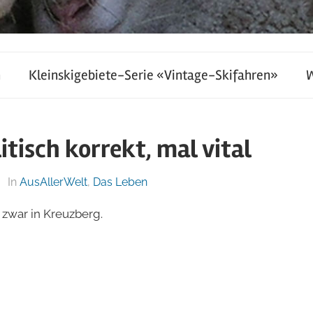
h
Kleinskigebiete-Serie «Vintage-Skifahren»
litisch korrekt, mal vital
In
AusAllerWelt
,
Das Leben
d zwar in Kreuzberg.