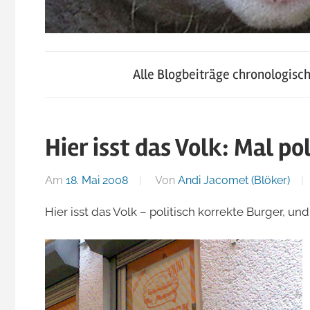
blog.jacomet.ch
JacoBlök
–
Alle Blogbeiträge chronologisc
konsumblog.ch
–
–
klein-
Hier isst das Volk: Mal po
der
skigebiete.ch
Am
18. Mai 2008
Von
Andi Jacomet (Blöker)
Blog
Hier isst das Volk – politisch korrekte Burger, un
von
Andi