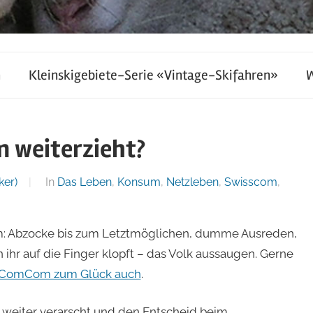
h
Kleinskigebiete-Serie «Vintage-Skifahren»
m weiterzieht?
ker)
In
Das Leben
,
Konsum
,
Netzleben
,
Swisscom
,
m: Abzocke bis zum Letztmöglichen, dumme Ausreden,
ihr auf die Finger klopft – das Volk aussaugen. Gerne
 ComCom zum Glück auch
.
weiter verarscht und den Entscheid beim