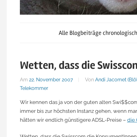
blog.jacomet.ch
JacoBlök
–
Alle Blogbeiträge chronologisc
konsumblog.ch
–
–
klein-
Wetten, dass die Swissco
der
skigebiete.ch
Am
22. November 2007
Von
Andi Jacomet (Blö
Blog
Telekommer
Wir kennen das ja von der guten alten Swi$$co
von
immer bis zur höchsten Instanz gehen, wenn man 
hätten wir endlich günstigere ADSL-Preise –
die
Andi
Wetten, dass die Swisscom die KonsumentInnen 