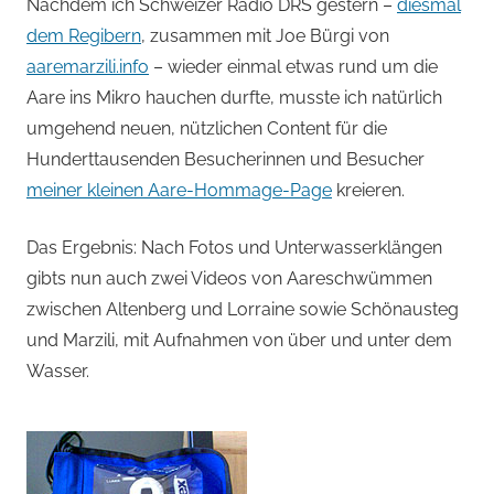
von
Nachdem ich Schweizer Radio DRS gestern –
diesmal
dem Regibern
, zusammen mit Joe Bürgi von
Andi
aaremarzili.info
– wieder einmal etwas rund um die
Aare ins Mikro hauchen durfte, musste ich natürlich
Jacomet
umgehend neuen, nützlichen Content für die
Hunderttausenden Besucherinnen und Besucher
meiner kleinen Aare-Hommage-Page
kreieren.
Das Ergebnis: Nach Fotos und Unterwasserklängen
gibts nun auch zwei Videos von Aareschwümmen
zwischen Altenberg und Lorraine sowie Schönausteg
und Marzili, mit Aufnahmen von über und unter dem
Wasser.