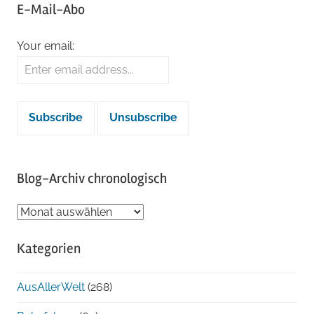
E-Mail-Abo
Your email:
Blog-Archiv chronologisch
Blog-
Archiv
Kategorien
chronologisch
AusAllerWelt
(268)