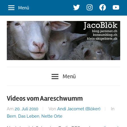
Zum
Twitter
Instagram
Facebook
Youtu
Menü
Inhalt
springen
blog.jacomet.ch
JacoBlök
–
Menü
konsumblog.ch
–
–
klein-
der
Videos vom Aareschwumm
skigebiete.ch
Am
20. Juli 2010
Von
Andi Jacomet (Blöker)
In
Blog
Bern
,
Das Leben
,
Nette Orte