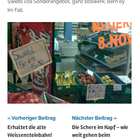
von
Swiebl voll Sonderangebot, ganz Bollwerk, Bern ey.
Im Fall.
Andi
Jacomet
Beitragsnavigation
Vorheriger Beitrag
Nächster Beitrag
Erhaltet die alte
Die Schere im Kopf – wie
Weissensteinbahn!
weit gehen beim