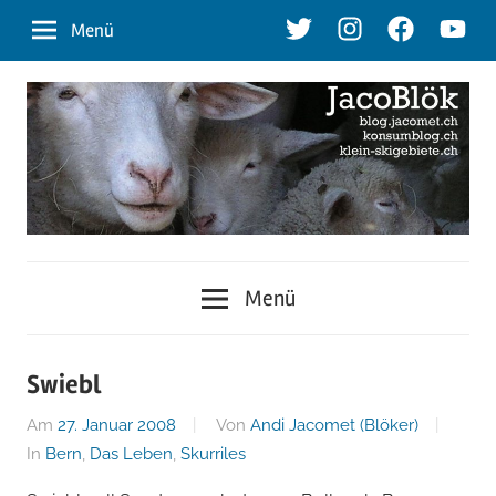
Zum
Twitter
Instagram
Facebook
Youtu
Menü
Inhalt
springen
blog.jacomet.ch
JacoBlök
–
Menü
konsumblog.ch
–
–
klein-
der
Swiebl
skigebiete.ch
Am
27. Januar 2008
Von
Andi Jacomet (Blöker)
Blog
In
Bern
,
Das Leben
,
Skurriles