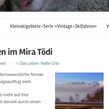
h
Kleinskigebiete-Serie «Vintage-Skifahren»
n im Mira Tödi
ker)
In
Das Leben
,
Nette Orte
terrassendörfer fernab
agsausflug wert.
 mehr auf ihre
d derzeit durch einen