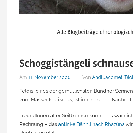
blog.jacomet.ch
JacoBlök
–
Alle Blogbeiträge chronologisc
konsumblog.ch
–
–
klein-
Schoggistängeli schnause
der
skigebiete.ch
Am
11. November 2006
Von
Andi Jacomet (Blö
Blog
Feldis, eines der gemütlichsten Bündner Sonnen
vom Massentourismus, ist immer einen Nachmitt
von
FreundInnen alter Seilbahnen kommen zwar nicht
Andi
Rechnung – das
antinke Bähnli nach Rhäzüns
wir
Neubau ersetzt.