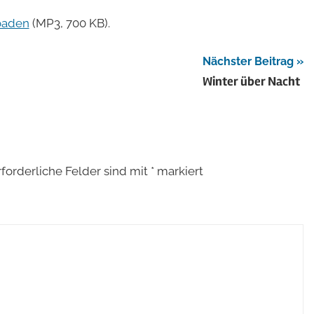
benutzen,
oaden
(MP3, 700 KB).
um
die
Nächster Beitrag
Lautstärke
Winter über Nacht
zu
regeln.
rforderliche Felder sind mit
*
markiert