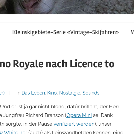
h
Kleinskigebiete-Serie «Vintage-Skifahren»
o Royale nach Licence to
r)
In
Das Leben
,
Kino
,
Nostalgie
,
Sounds
 er ist ja gar nicht blond, dafür brillant, der Herr
he Jungfrau Richard Branson (
Opera Mini
sei Dank
eln sorgte, in der Pause
verifiziert werden
), unser
w White her
(auch) als Leinwandhelden kennen, eine