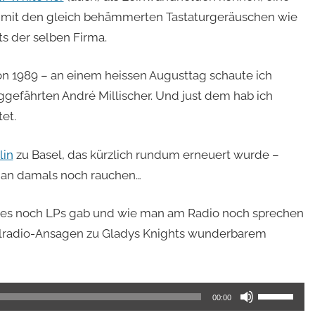
 mit den gleich behämmerten Tastaturgeräuschen wie
s der selben Firma.
on 1989 – an einem heissen Augusttag schaute ich
ggefährten André Millischer. Und just dem hab ich
et.
lin
zu Basel, das kürzlich rundum erneuert wurde –
 man damals noch rauchen…
s es noch LPs gab und wie man am Radio noch sprechen
kalradio-Ansagen zu Gladys Knights wunderbarem
Pfeiltasten
00:00
Hoch/Runt