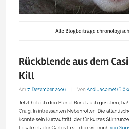
blog.jacomet.ch
JacoBlök
–
Alle Blogbeiträge chronologisc
konsumblog.ch
–
–
klein-
Rückblende aus dem Casin
der
skigebiete.ch
Kill
Blog
Am
7. Dezember 2006
Von
Andi Jacomet (Blöke
von
Jetzt hab ich den Blond-Bond auch gesehen, ha! Und
Craig. In intressanten Nebenrollen: Die atlantisc
Andi
konnte sein Kurzauftritt, der für kurzes Stirnrunz
Lokalmatador Carlos Leal, den wir noch
von Sno