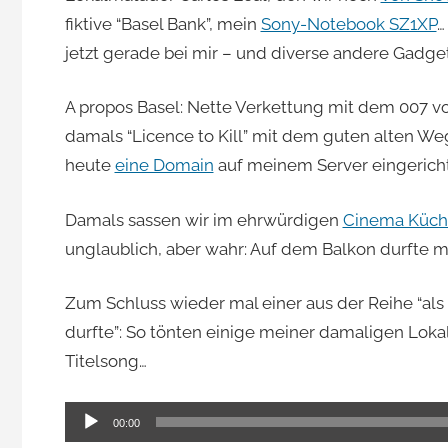
fiktive “Basel Bank”, mein
Sony-Notebook SZ1XP
…
Jacomet
jetzt gerade bei mir – und diverse andere Gadget
A propos Basel: Nette Verkettung mit dem 007 v
damals “Licence to Kill” mit dem guten alten We
heute
eine Domain
auf meinem Server eingericht
Damals sassen wir im ehrwürdigen
Cinema Küch
unglaublich, aber wahr: Auf dem Balkon durfte
Zum Schluss wieder mal einer aus der Reihe “al
durfte”: So tönten einige meiner damaligen Lo
Titelsong…
Audio-
00:00
Player