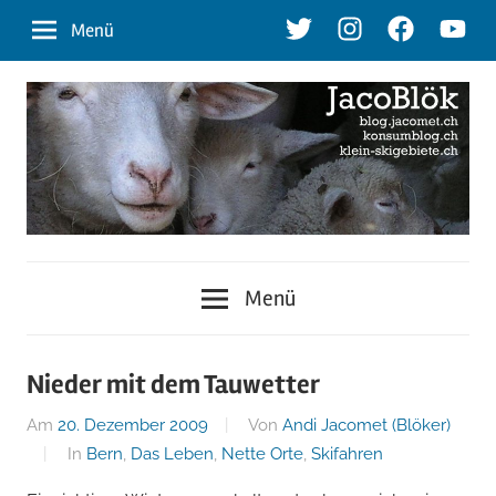
Zum
Twitter
Instagram
Facebook
Youtu
Menü
Inhalt
springen
blog.jacomet.ch
JacoBlök
–
Menü
konsumblog.ch
–
–
klein-
der
Nieder mit dem Tauwetter
skigebiete.ch
Am
20. Dezember 2009
Von
Andi Jacomet (Blöker)
Blog
In
Bern
,
Das Leben
,
Nette Orte
,
Skifahren