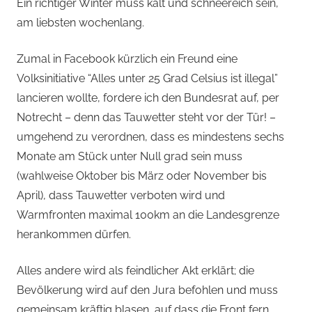
von
Ein richtiger Winter muss kalt und schneereich sein,
am liebsten wochenlang.
Andi
Zumal in Facebook kürzlich ein Freund eine
Jacomet
Volksinitiative “Alles unter 25 Grad Celsius ist illegal”
lancieren wollte, fordere ich den Bundesrat auf, per
Notrecht – denn das Tauwetter steht vor der Tür! –
umgehend zu verordnen, dass es mindestens sechs
Monate am Stück unter Null grad sein muss
(wahlweise Oktober bis März oder November bis
April), dass Tauwetter verboten wird und
Warmfronten maximal 100km an die Landesgrenze
herankommen dürfen.
Alles andere wird als feindlicher Akt erklärt; die
Bevölkerung wird auf den Jura befohlen und muss
gemeinsam kräftig blasen, auf dass die Front fern