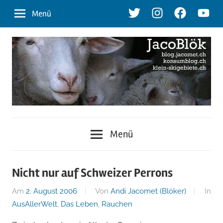
Zum
Twitter
Instagram
Facebook
Youtu
Menü
Inhalt
springen
blog.jacomet.ch
JacoBlök
–
Menü
konsumblog.ch
–
–
klein-
der
Nicht nur auf Schweizer Perrons
skigebiete.ch
Am
2. August 2006
Von
Andi Jacomet (Blöker)
In
Blog
AusAllerWelt
,
Das Leben
,
Rauchen