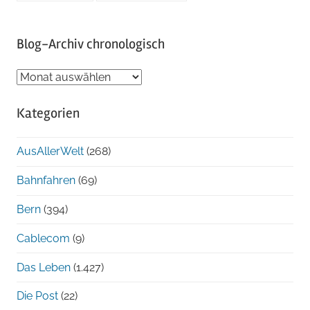
Blog-Archiv chronologisch
Blog-
Archiv
Kategorien
chronologisch
AusAllerWelt
(268)
Bahnfahren
(69)
Bern
(394)
Cablecom
(9)
Das Leben
(1.427)
Die Post
(22)