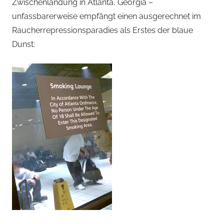
von
Zwischenlandung in Atlanta, Georgia –
unfassbarerweise empfängt einen ausgerechnet im
Andi
Raucherrepressionsparadies als Erstes der blaue
Dunst:
Jacomet