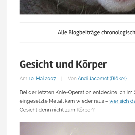
blog.jacomet.ch
JacoBlök
–
Alle Blogbeiträge chronologisc
konsumblog.ch
–
–
klein-
Gesicht und Körper
der
skigebiete.ch
Am
10. Mai 2007
Von
Andi Jacomet (Blöker)
Blog
Bei der letzten Knie-Operation entdeckte ich im 
eingesetzte Metall kam wieder raus –
wer sich da
von
Gesicht denn nicht zum Körper?
Andi