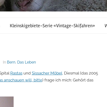
h
Kleinskigebiete-Serie «Vintage-Skifahren»
In
Bern
,
Das Leben
Spital
Rastas
und
Sissacher Möbel
. Diesmal (das 2005
s anschauen will, bitte
) frage ich mich: Gehört das