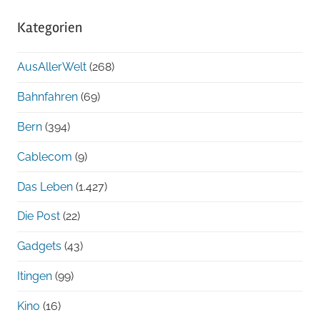
Archiv
Kategorien
chronologisch
AusAllerWelt
(268)
Bahnfahren
(69)
Bern
(394)
Cablecom
(9)
Das Leben
(1.427)
Die Post
(22)
Gadgets
(43)
Itingen
(99)
Kino
(16)