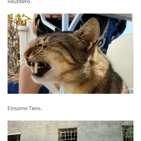
von
Raubtiere…
Andi
Jacomet
Einsame Tiere…