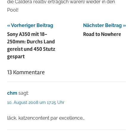
die Caldera realtiv erträglich waren) wieder in den
Pool!
Beitragsnavigation
Vorheriger Beitrag
Nächster Beitrag
Sony A350 mit 18-
Road to Nowhere
250mm: Durchs Land
gereist und 450 Stutz
gespart
13 Kommentare
chm
sagt:
10. August 2008 um 17:25 Uhr
läck, katzencontent par excellence…