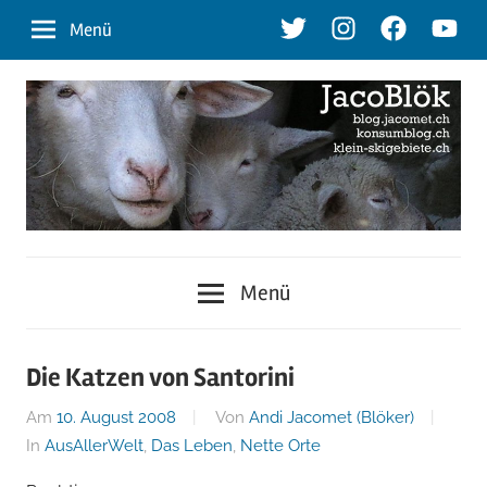
Zum
Twitter
Instagram
Facebook
Youtu
Menü
Inhalt
springen
blog.jacomet.ch
JacoBlök
–
Menü
konsumblog.ch
–
–
klein-
der
Die Katzen von Santorini
skigebiete.ch
Am
10. August 2008
Von
Andi Jacomet (Blöker)
Blog
In
AusAllerWelt
,
Das Leben
,
Nette Orte