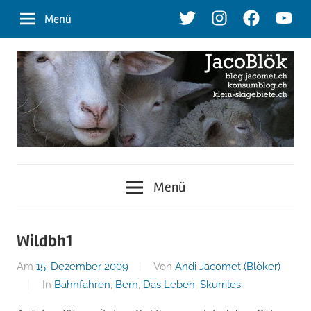
Zum
Twitter
Instagram
Facebook
Youtu
Menü
Inhalt
springen
blog.jacomet.ch
JacoBlök
–
Menü
konsumblog.ch
–
–
klein-
der
Wildbh1
skigebiete.ch
Am
15. Dezember 2009
Von
Andi Jacomet (Blöker)
Blog
In
Bahnfahren
,
Bern
,
Das Leben
,
Skurriles