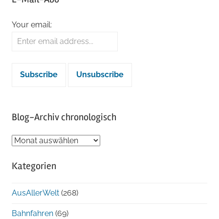
Your email:
Blog-Archiv chronologisch
Blog-
Archiv
Kategorien
chronologisch
AusAllerWelt
(268)
Bahnfahren
(69)