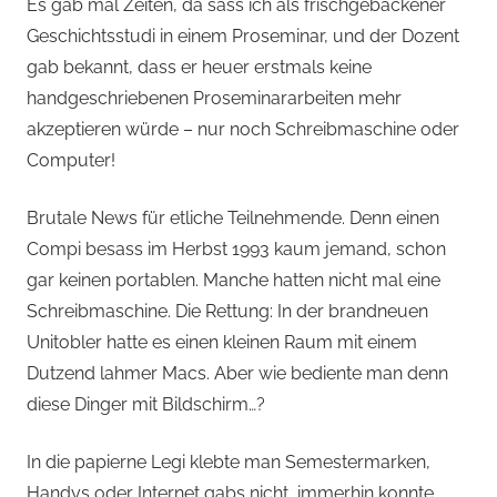
von
Es gab mal Zeiten, da sass ich als frischgebackener
Geschichtsstudi in einem Proseminar, und der Dozent
Andi
gab bekannt, dass er heuer erstmals keine
handgeschriebenen Proseminararbeiten mehr
Jacomet
akzeptieren würde – nur noch Schreibmaschine oder
Computer!
Brutale News für etliche Teilnehmende. Denn einen
Compi besass im Herbst 1993 kaum jemand, schon
gar keinen portablen. Manche hatten nicht mal eine
Schreibmaschine. Die Rettung: In der brandneuen
Unitobler hatte es einen kleinen Raum mit einem
Dutzend lahmer Macs. Aber wie bediente man denn
diese Dinger mit Bildschirm…?
In die papierne Legi klebte man Semestermarken,
Handys oder Internet gabs nicht, immerhin konnte