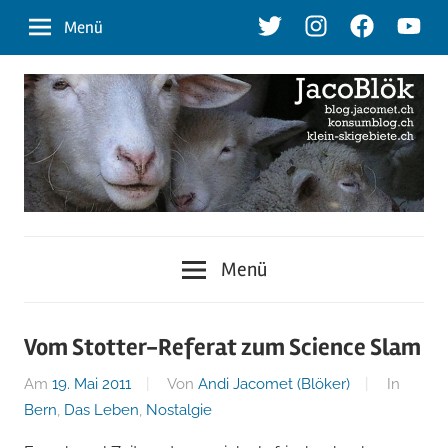
Zum
Twitter
Instagram
Facebook
Youtu
Menü
Inhalt
springen
blog.jacomet.ch
JacoBlök
–
Menü
konsumblog.ch
–
–
klein-
der
Vom Stotter-Referat zum Science Slam
skigebiete.ch
Am
19. Mai 2011
Von
Andi Jacomet (Blöker)
In
Blog
Bern
,
Das Leben
,
Nostalgie