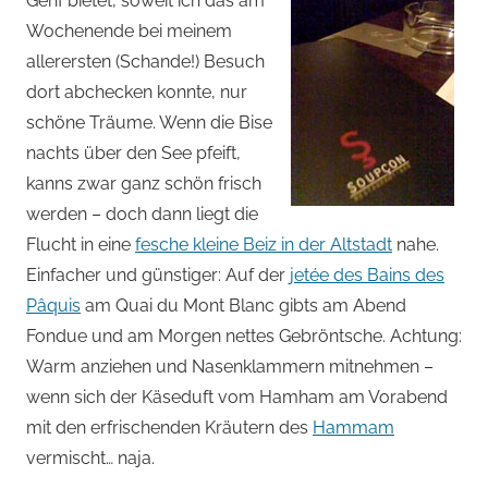
Genf bietet, soweit ich das am
Wochenende bei meinem
allerersten (Schande!) Besuch
dort abchecken konnte, nur
schöne Träume. Wenn die Bise
nachts über den See pfeift,
kanns zwar ganz schön frisch
werden – doch dann liegt die
Flucht in eine
fesche kleine Beiz in der Altstadt
nahe.
Einfacher und günstiger: Auf der
jetée des Bains des
Pâquis
am Quai du Mont Blanc gibts am Abend
Fondue und am Morgen nettes Gebröntsche. Achtung:
Warm anziehen und Nasenklammern mitnehmen –
wenn sich der Käseduft vom Hamham am Vorabend
mit den erfrischenden Kräutern des
Hammam
vermischt… naja.