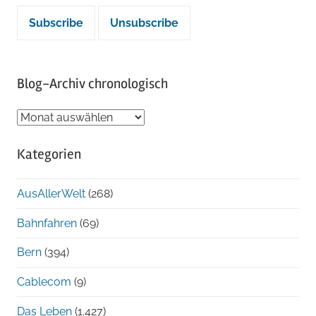
Blog-Archiv chronologisch
Blog-
Archiv
Kategorien
chronologisch
AusAllerWelt
(268)
Bahnfahren
(69)
Bern
(394)
Cablecom
(9)
Das Leben
(1.427)