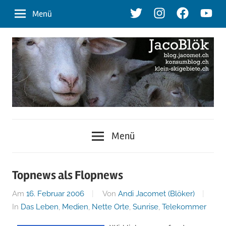
Zum
Twitter
Instagram
Facebook
Youtu
Menü
Inhalt
springen
blog.jacomet.ch
JacoBlök
–
Menü
konsumblog.ch
–
–
klein-
der
Topnews als Flopnews
skigebiete.ch
Am
16. Februar 2006
Von
Andi Jacomet (Blöker)
Blog
In
Das Leben
,
Medien
,
Nette Orte
,
Sunrise
,
Telekommer