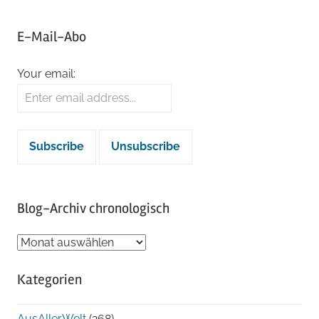
E-Mail-Abo
Your email:
Blog-Archiv chronologisch
Blog-
Archiv
Kategorien
chronologisch
AusAllerWelt
(268)