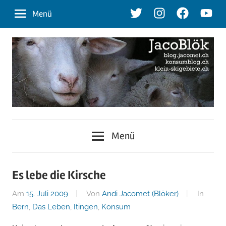
Zum
Twitter
Instagram
Facebook
Youtu
Menü
Inhalt
springen
blog.jacomet.ch
JacoBlök
–
Menü
konsumblog.ch
–
–
klein-
der
Es lebe die Kirsche
skigebiete.ch
Am
15. Juli 2009
Von
Andi Jacomet (Blöker)
In
Blog
Bern
,
Das Leben
,
Itingen
,
Konsum