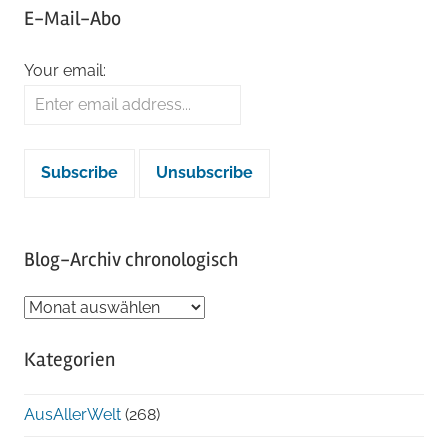
E-Mail-Abo
Your email:
Blog-Archiv chronologisch
Blog-
Archiv
Kategorien
chronologisch
AusAllerWelt
(268)