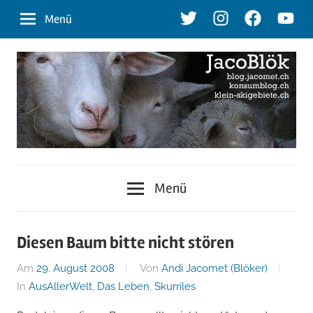
Zum
Twitter
Instagram
Facebook
Youtu
Menü
Inhalt
springen
blog.jacomet.ch
JacoBlök
–
Menü
konsumblog.ch
–
–
klein-
der
Diesen Baum bitte nicht stören
skigebiete.ch
Am
29. August 2008
Von
Andi Jacomet (Blöker)
Blog
In
AusAllerWelt
,
Das Leben
,
Skurriles