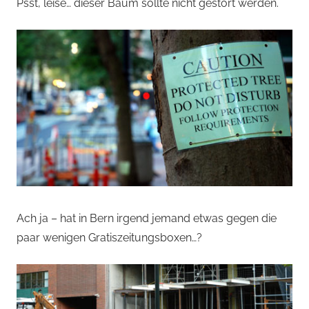
von
Psst, leise… dieser Baum sollte nicht gestört werden.
Andi
Jacomet
Ach ja – hat in Bern irgend jemand etwas gegen die
paar wenigen Gratiszeitungsboxen…?