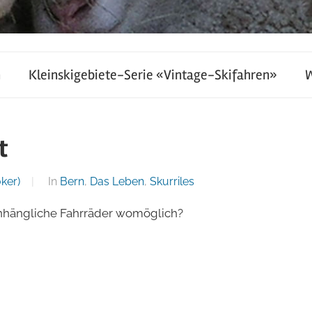
h
Kleinskigebiete-Serie «Vintage-Skifahren»
t
ker)
In
Bern
,
Das Leben
,
Skurriles
anhängliche Fahrräder womöglich?