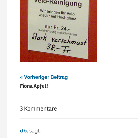
Jacomet
Beitragsnavigation
Vorheriger Beitrag
Fiona Apfel?
3 Kommentare
db.
sagt: