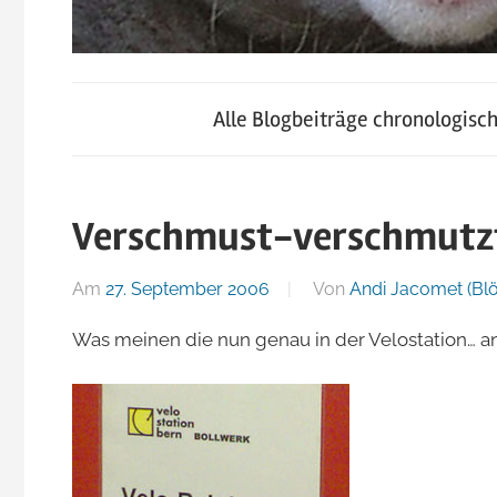
blog.jacomet.ch
JacoBlök
–
Alle Blogbeiträge chronologisc
konsumblog.ch
–
–
klein-
Verschmust-verschmutz
der
skigebiete.ch
Am
27. September 2006
Von
Andi Jacomet (Blö
Blog
Was meinen die nun genau in der Velostation… 
von
Andi