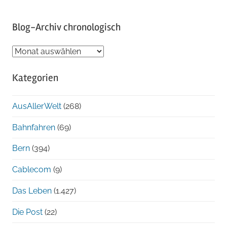
Blog-Archiv chronologisch
Blog-
Archiv
Kategorien
chronologisch
AusAllerWelt
(268)
Bahnfahren
(69)
Bern
(394)
Cablecom
(9)
Das Leben
(1.427)
Die Post
(22)