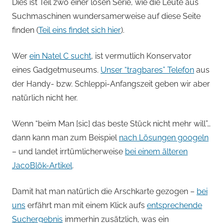
von
Dies ist Teil zwo einer losen Serie, wie die Leute aus
Suchmaschinen wundersamerweise auf diese Seite
Andi
finden (
Teil eins findet sich hier
).
Jacomet
Wer
ein Natel C sucht
, ist vermutlich Konservator
eines Gadgetmuseums.
Unser “tragbares” Telefon
aus
der Handy- bzw. Schleppi-Anfangszeit geben wir aber
natürlich nicht her.
Wenn “beim Man [sic] das beste Stück nicht mehr will”…
dann kann man zum Beispiel
nach Lösungen googeln
– und landet irrtümlicherweise
bei einem älteren
JacoBlök-Artikel
.
Damit hat man natürlich die Arschkarte gezogen –
bei
uns
erfährt man mit einem Klick aufs
entsprechende
Suchergebnis
immerhin zusätzlich, was ein