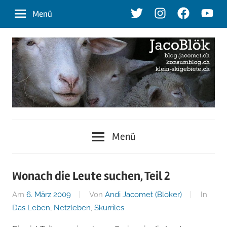
Zum
Twitter
Instagram
Facebook
Youtu
Menü
Inhalt
springen
blog.jacomet.ch
JacoBlök
–
Menü
konsumblog.ch
–
–
klein-
der
Wonach die Leute suchen, Teil 2
skigebiete.ch
Am
6. März 2009
Von
Andi Jacomet (Blöker)
In
Blog
Das Leben
,
Netzleben
,
Skurriles