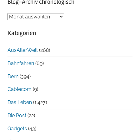
Blog-Archiv chronologisch
Blog-
Archiv
Kategorien
chronologisch
AusAllerWelt
(268)
Bahnfahren
(69)
Bern
(394)
Cablecom
(9)
Das Leben
(1.427)
Die Post
(22)
Gadgets
(43)