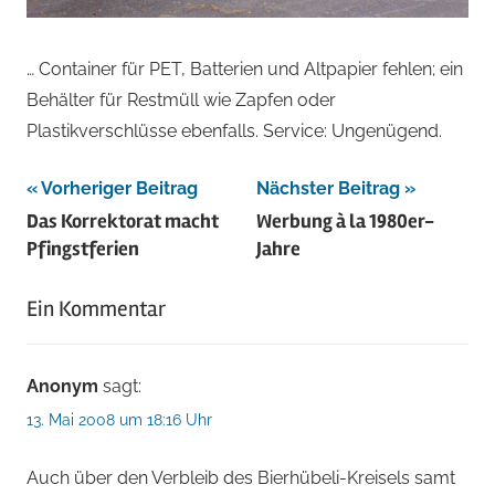
… Container für PET, Batterien und Altpapier fehlen; ein
Behälter für Restmüll wie Zapfen oder
Plastikverschlüsse ebenfalls. Service: Ungenügend.
Beitragsnavigation
Vorheriger Beitrag
Nächster Beitrag
Das Korrektorat macht
Werbung à la 1980er-
Pfingstferien
Jahre
Ein Kommentar
Anonym
sagt:
13. Mai 2008 um 18:16 Uhr
Auch über den Verbleib des Bierhübeli-Kreisels samt