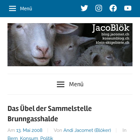
Zum
Twitter
Instagram
Facebook
Youtu
Menü
Inhalt
springen
blog.jacomet.ch
JacoBlök
–
Menü
konsumblog.ch
–
–
klein-
der
Das Übel der Sammelstelle
skigebiete.ch
Brunngasshalde
Blog
Am
13. Mai 2008
Von
Andi Jacomet (Blöker)
In
Bern
,
Konsum
,
Politik