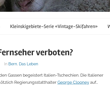
h
Kleinskigebiete-Serie «Vintage-Skifahren»
Fernseher verboten?
In
Bern
,
Das Leben
en Gassen begeistert Italien-Tschechien. Die Italiener
lötzlich Regierungsstatthalter
George Clooney
auf…