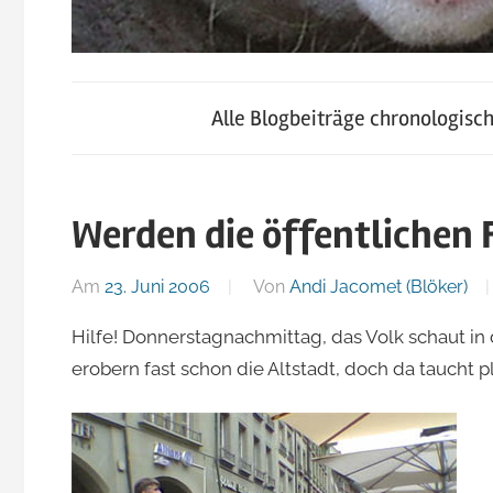
blog.jacomet.ch
JacoBlök
–
Alle Blogbeiträge chronologisc
konsumblog.ch
–
–
klein-
Werden die öffentlichen 
der
skigebiete.ch
Am
23. Juni 2006
Von
Andi Jacomet (Blöker)
Blog
Hilfe! Donnerstagnachmittag, das Volk schaut in d
erobern fast schon die Altstadt, doch da taucht p
von
Andi