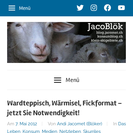
Zum
Twitter
Instagram
Facebook
Youtu
Menü
Inhalt
springen
blog.jacomet.ch
JacoBlök
–
Menü
konsumblog.ch
–
–
klein-
der
Wardteppisch, Wärmisel, Fickformat –
skigebiete.ch
jetzt Sie Notwendigkeit!
Blog
Am
7. Mai 2012
Von
Andi Jacomet (Blöker)
In
Das
Leben
,
Konsum
,
Medien
,
Netzleben
,
Skurriles