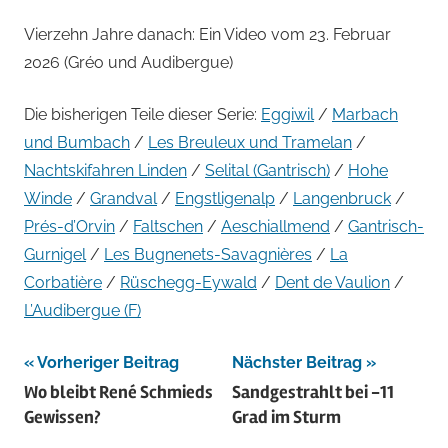
Vierzehn Jahre danach: Ein Video vom 23. Februar
2026 (Gréo und Audibergue)
Die bisherigen Teile dieser Serie:
Eggiwil
/
Marbach
und Bumbach
/
Les Breuleux und Tramelan
/
Nachtskifahren Linden
/
Selital (Gantrisch)
/
Hohe
Winde
/
Grandval
/
Engstligenalp
/
Langenbruck
/
Prés-d’Orvin
/
Faltschen
/
Aeschiallmend
/
Gantrisch-
Gurnigel
/
Les Bugnenets-Savagnières
/
La
Corbatière
/
Rüschegg-Eywald
/
Dent de Vaulion
/
L’Audibergue (F)
Beitragsnavigation
Vorheriger Beitrag
Nächster Beitrag
Wo bleibt René Schmieds
Sandgestrahlt bei -11
Gewissen?
Grad im Sturm