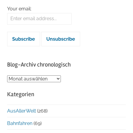
Your email:
Blog-Archiv chronologisch
Blog-
Archiv
Kategorien
chronologisch
AusAllerWelt
(268)
Bahnfahren
(69)