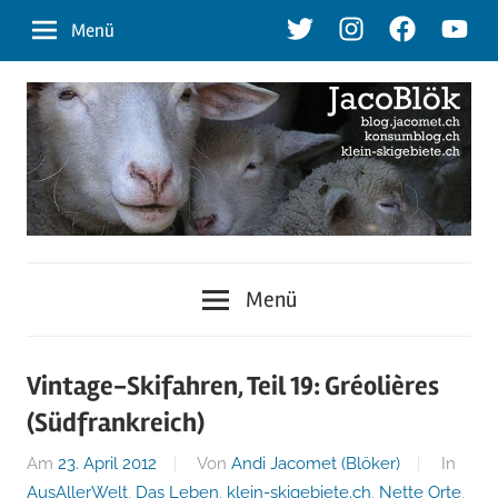
Zum
Twitter
Instagram
Facebook
Youtu
Menü
Inhalt
springen
blog.jacomet.ch
JacoBlök
–
Menü
konsumblog.ch
–
–
klein-
der
Vintage-Skifahren, Teil 19: Gréolières
skigebiete.ch
(Südfrankreich)
Blog
Am
23. April 2012
Von
Andi Jacomet (Blöker)
In
AusAllerWelt
,
Das Leben
,
klein-skigebiete.ch
,
Nette Orte
,