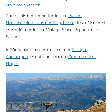
von
Provence
,
Skifahren
Andi
Angesichts der vermutlich letzten
Pulver-
Jacomet
Neuschneefotos aus den Skigebieten
diesen Winter ist
es Zeit für den letzten Vintage-Skiing-Report dieser
Saison.
In Südfrankreich gabs nicht nur den
Skitag in
Audibergue
, es gab auch einen in
Gréolières-les-
Neiges
.