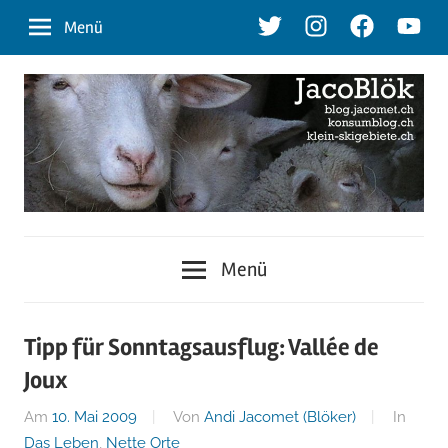
Zum
Twitter
Instagram
Facebook
Youtu
Menü
Inhalt
springen
blog.jacomet.ch
JacoBlök
–
Menü
konsumblog.ch
–
–
klein-
der
Tipp für Sonntagsausflug: Vallée de
skigebiete.ch
Joux
Blog
Am
10. Mai 2009
Von
Andi Jacomet (Blöker)
In
Das Leben
,
Nette Orte