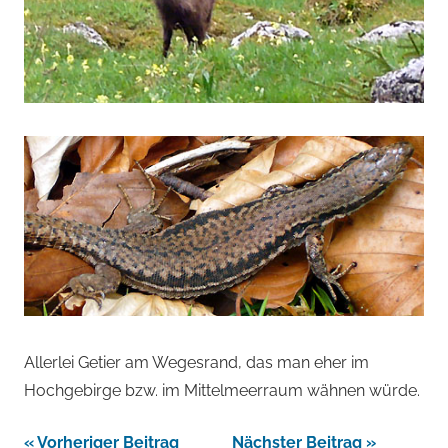
Allerlei Getier am Wegesrand, das man eher im
Hochgebirge bzw. im Mittelmeerraum wähnen würde.
Beitragsnavigation
Vorheriger Beitrag
Nächster Beitrag