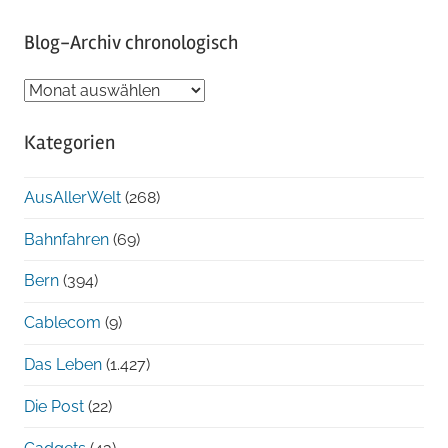
Blog-Archiv chronologisch
Blog-
Archiv
Kategorien
chronologisch
AusAllerWelt
(268)
Bahnfahren
(69)
Bern
(394)
Cablecom
(9)
Das Leben
(1.427)
Die Post
(22)