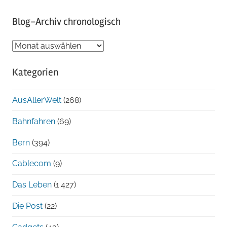
Blog-Archiv chronologisch
Blog-
Archiv
Kategorien
chronologisch
AusAllerWelt
(268)
Bahnfahren
(69)
Bern
(394)
Cablecom
(9)
Das Leben
(1.427)
Die Post
(22)