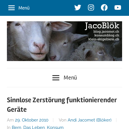
Zum
Twitter
Instagram
Facebook
Youtu
Menü
Inhalt
springen
blog.jacomet.ch
JacoBlök
–
Menü
konsumblog.ch
–
–
klein-
der
Sinnlose Zerstörung funktionierender
skigebiete.ch
Geräte
Blog
Am
29. Oktober 2010
Von
Andi Jacomet (Blöker)
In
Bern
,
Das Leben
,
Konsum