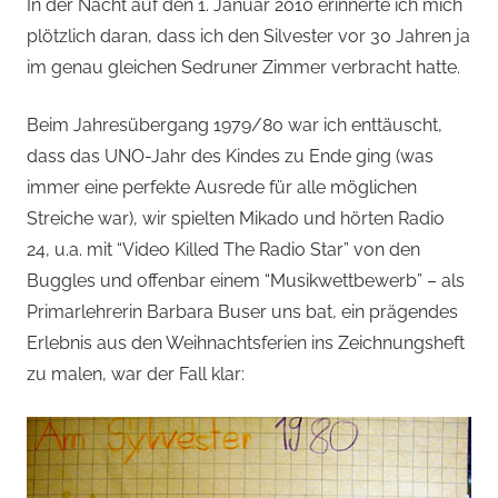
von
In der Nacht auf den 1. Januar 2010 erinnerte ich mich
plötzlich daran, dass ich den Silvester vor 30 Jahren ja
Andi
im genau gleichen Sedruner Zimmer verbracht hatte.
Jacomet
Beim Jahresübergang 1979/80 war ich enttäuscht,
dass das UNO-Jahr des Kindes zu Ende ging (was
immer eine perfekte Ausrede für alle möglichen
Streiche war), wir spielten Mikado und hörten Radio
24, u.a. mit “Video Killed The Radio Star” von den
Buggles und offenbar einem “Musikwettbewerb” – als
Primarlehrerin Barbara Buser uns bat, ein prägendes
Erlebnis aus den Weihnachtsferien ins Zeichnungsheft
zu malen, war der Fall klar: