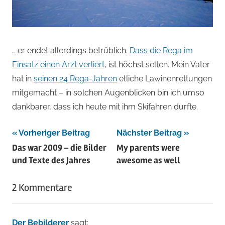
… er endet allerdings betrüblich.
Dass die Rega im
Einsatz einen Arzt verliert
, ist höchst selten. Mein Vater
hat in
seinen 24 Rega-Jahren
etliche Lawinenrettungen
mitgemacht – in solchen Augenblicken bin ich umso
dankbarer, dass ich heute mit ihm Skifahren durfte.
Beitragsnavigation
Vorheriger Beitrag
Nächster Beitrag
Das war 2009 – die Bilder
My parents were
und Texte des Jahres
awesome as well
2 Kommentare
Der Bebilderer
sagt: