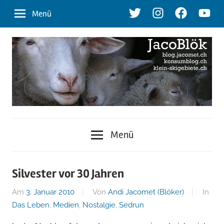
Zum
Twitter
Instagram
Facebook
Youtu
Menü
Inhalt
springen
blog.jacomet.ch
JacoBlök
–
Menü
konsumblog.ch
–
–
klein-
der
Silvester vor 30 Jahren
skigebiete.ch
Am
3. Januar 2010
Von
Andi Jacomet (Blöker)
In
Blog
Das Leben
,
Medien
,
Nostalgie
,
Sedrun