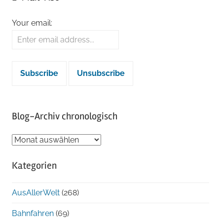
Your email:
Blog-Archiv chronologisch
Blog-
Archiv
Kategorien
chronologisch
AusAllerWelt
(268)
Bahnfahren
(69)