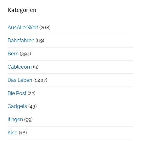
Archiv
Kategorien
chronologisch
AusAllerWelt
(268)
Bahnfahren
(69)
Bern
(394)
Cablecom
(9)
Das Leben
(1.427)
Die Post
(22)
Gadgets
(43)
Itingen
(99)
Kino
(16)