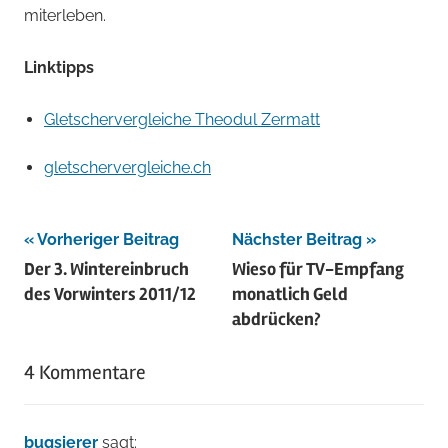
miterleben.
Linktipps
Gletschervergleiche Theodul Zermatt
gletschervergleiche.ch
Beitragsnavigation
Vorheriger Beitrag
Nächster Beitrag
Der 3. Wintereinbruch
Wieso für TV-Empfang
des Vorwinters 2011/12
monatlich Geld
abdrücken?
4 Kommentare
bugsierer
sagt: