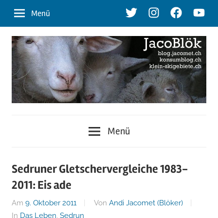
Zum
Twitter
Instagram
Facebook
Youtu
Menü
Inhalt
springen
blog.jacomet.ch
JacoBlök
–
Menü
konsumblog.ch
–
–
klein-
der
Sedruner Gletschervergleiche 1983-
skigebiete.ch
2011: Eis ade
Blog
Am
9. Oktober 2011
Von
Andi Jacomet (Blöker)
In
Das Leben
,
Sedrun