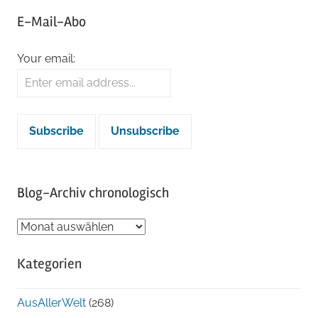
E-Mail-Abo
Your email:
Blog-Archiv chronologisch
Blog-
Archiv
Kategorien
chronologisch
AusAllerWelt
(268)