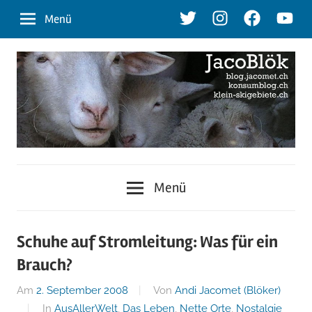
Zum
Twitter
Instagram
Facebook
Youtu
Menü
Inhalt
springen
blog.jacomet.ch
JacoBlök
–
Menü
konsumblog.ch
–
–
klein-
der
Schuhe auf Stromleitung: Was für ein
skigebiete.ch
Brauch?
Blog
Am
2. September 2008
Von
Andi Jacomet (Blöker)
In
AusAllerWelt
,
Das Leben
,
Nette Orte
,
Nostalgie