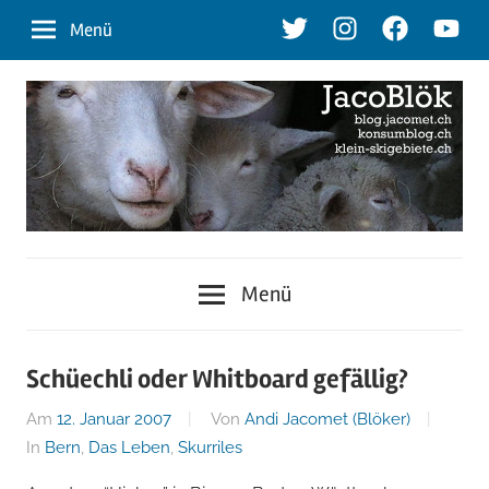
Zum
Twitter
Instagram
Facebook
Youtu
Menü
Inhalt
springen
blog.jacomet.ch
JacoBlök
–
Menü
konsumblog.ch
–
–
klein-
der
Schüechli oder Whitboard gefällig?
skigebiete.ch
Am
12. Januar 2007
Von
Andi Jacomet (Blöker)
Blog
In
Bern
,
Das Leben
,
Skurriles