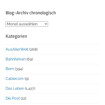
Blog-Archiv chronologisch
Blog-
Archiv
Kategorien
chronologisch
AusAllerWelt
(268)
Bahnfahren
(69)
Bern
(394)
Cablecom
(9)
Das Leben
(1.427)
Die Post
(22)