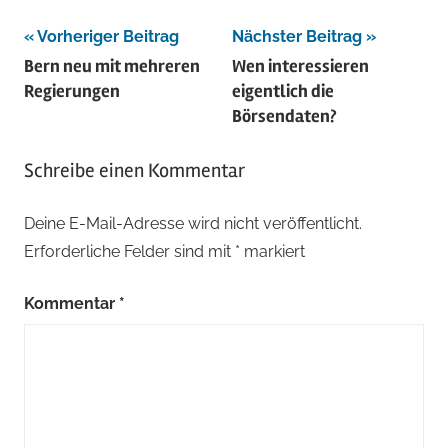
Beitragsnavigation
Vorheriger Beitrag
Nächster Beitrag
Bern neu mit mehreren
Wen interessieren
Regierungen
eigentlich die
Börsendaten?
Schreibe einen Kommentar
Deine E-Mail-Adresse wird nicht veröffentlicht.
Erforderliche Felder sind mit
*
markiert
Kommentar
*