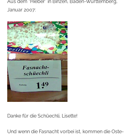
von
Aus dem “Hieber” in Binzen, Baden-Württemberg,
Januar 2007:
Andi
Jacomet
Danke für die Schüechli, Lisette!
Und wenn die Fasnacht vorbei ist, kommen die Oste-