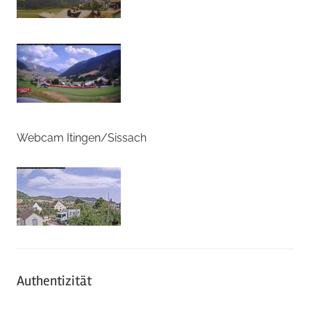
Webcam Itingen/Sissach
Authentizität