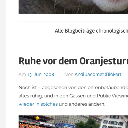
blog.jacomet.ch
JacoBlök
–
Alle Blogbeiträge chronologisc
konsumblog.ch
–
–
klein-
Ruhe vor dem Oranjestu
der
skigebiete.ch
Am
13. Juni 2008
Von
Andi Jacomet (Blöker)
Blog
Noch ist – abgesehen von den ohrenbetäubende
alles ruhig, und in den Gassen und Public Viewing
von
wieder in solches
und anderes ändern.
Andi