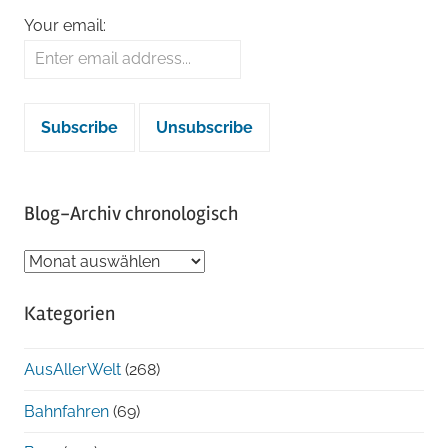
Your email:
Blog-Archiv chronologisch
Blog-
Archiv
Kategorien
chronologisch
AusAllerWelt
(268)
Bahnfahren
(69)