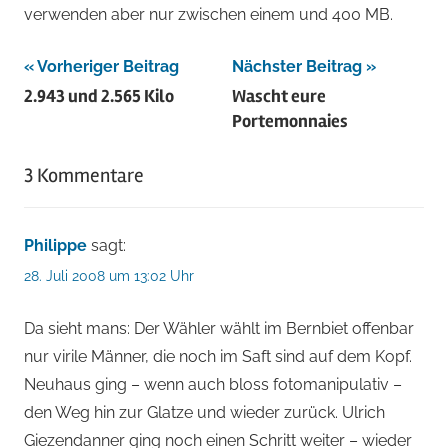
verwenden aber nur zwischen einem und 400 MB.
Beitragsnavigation
Vorheriger Beitrag
Nächster Beitrag
2.943 und 2.565 Kilo
Wascht eure
Portemonnaies
3 Kommentare
Philippe
sagt:
28. Juli 2008 um 13:02 Uhr
Da sieht mans: Der Wähler wählt im Bernbiet offenbar
nur virile Männer, die noch im Saft sind auf dem Kopf.
Neuhaus ging – wenn auch bloss fotomanipulativ –
den Weg hin zur Glatze und wieder zurück. Ulrich
Giezendanner ging noch einen Schritt weiter – wieder