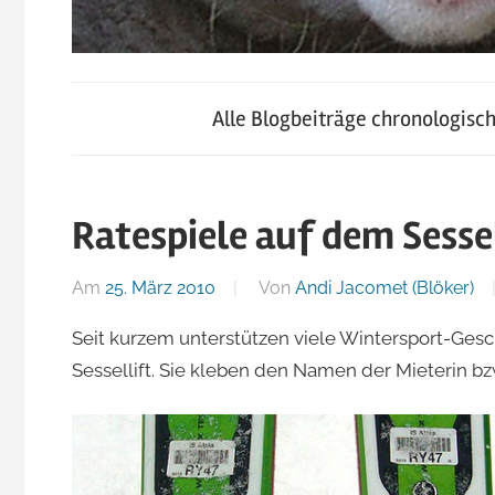
blog.jacomet.ch
JacoBlök
–
Alle Blogbeiträge chronologisc
konsumblog.ch
–
–
klein-
Ratespiele auf dem Sessel
der
skigebiete.ch
Am
25. März 2010
Von
Andi Jacomet (Blöker)
Blog
Seit kurzem unterstützen viele Wintersport-Ges
Sessellift. Sie kleben den Namen der Mieterin bz
von
Andi