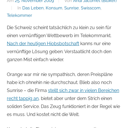
von
Am
25. November 2009
Von
Andi Jacomet (Blöker)
In
Das Leben
,
Konsum
,
Sunrise
,
Swisscom
,
Andi
Telekommer
Jacomet
Die Schweiz scheint tatsächlich zu klein zu sein für
einen vernünftigen Wettbewerb im Telekommarkt.
Nach der heutigen Hiobsbotschaft
kanns nur eine
vernünftige Lösung geben: Verstaatlicht doch den
ganzen Mist einfach wieder.
Orange war mir nie sympathisch, deren Preispläne
habe ich ohnehin nie durchschaut. Blieb also noch
Sunrise – die Firma
stellt sich zwar in vielen Bereichen
recht tappig an
, bietet aber unter dem Strich einen
soliden Service. Das Zeug funktioniert in der Regel wie
es muss. Und kostet nicht die Welt.