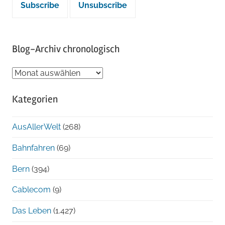
Blog-Archiv chronologisch
Blog-
Archiv
Kategorien
chronologisch
AusAllerWelt
(268)
Bahnfahren
(69)
Bern
(394)
Cablecom
(9)
Das Leben
(1.427)