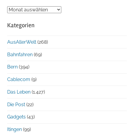
Blog-
Archiv
Kategorien
chronologisch
AusAllerWelt
(268)
Bahnfahren
(69)
Bern
(394)
Cablecom
(9)
Das Leben
(1.427)
Die Post
(22)
Gadgets
(43)
Itingen
(99)