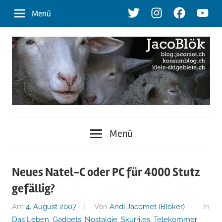
Zum
Twitter
Instagram
Facebook
Youtu
Menü
Inhalt
springen
blog.jacomet.ch
JacoBlök
–
Menü
konsumblog.ch
–
–
klein-
der
Neues Natel-C oder PC für 4000 Stutz
skigebiete.ch
gefällig?
Blog
Am
4. August 2007
Von
Andi Jacomet (Blöker)
In
Das Leben
,
Gadgets
,
Nostalgie
,
Skurriles
,
Telekommer