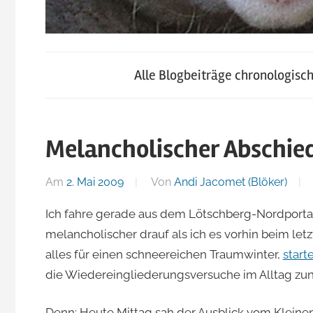
blog.jacomet.ch
JacoBlök
–
Alle Blogbeiträge chronologisc
konsumblog.ch
–
–
klein-
Melancholischer Abschie
der
skigebiete.ch
Am
2. Mai 2009
Von
Andi Jacomet (Blöker)
Blog
Ich fahre gerade aus dem Lötschberg-Nordporta
melancholischer drauf als ich es vorhin beim letz
von
alles für einen schneereichen Traumwinter,
start
die Wiedereingliederungsversuche im Alltag zun
Andi
Denn: Heute Mittag sah der Ausblick vom Kleine