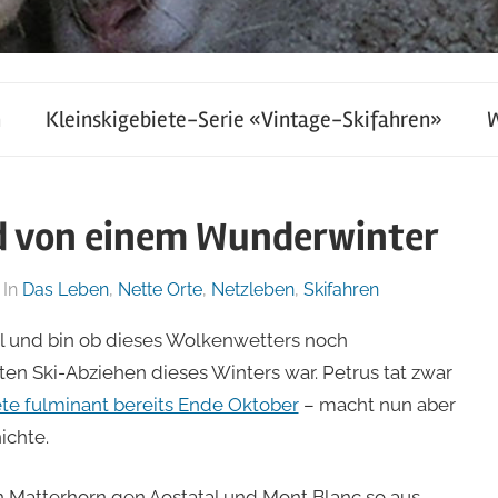
h
Kleinskigebiete-Serie «Vintage-Skifahren»
d von einem Wunderwinter
In
Das Leben
,
Nette Orte
,
Netzleben
,
Skifahren
l und bin ob dieses Wolkenwetters noch
ten Ski-Abziehen dieses Winters war. Petrus tat zwar
ete fulminant bereits Ende Oktober
– macht nun aber
ichte.
n Matterhorn gen Aostatal und Mont Blanc so aus…