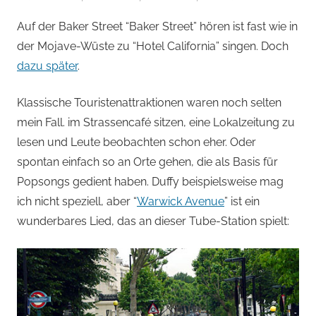
von
Auf der Baker Street “Baker Street” hören ist fast wie in
Andi
der Mojave-Wüste zu “Hotel California” singen. Doch
Jacomet
dazu später
.
Klassische Touristenattraktionen waren noch selten
mein Fall. im Strassencafé sitzen, eine Lokalzeitung zu
lesen und Leute beobachten schon eher. Oder
spontan einfach so an Orte gehen, die als Basis für
Popsongs gedient haben. Duffy beispielsweise mag
ich nicht speziell, aber “
Warwick Avenue
” ist ein
wunderbares Lied, das an dieser Tube-Station spielt: