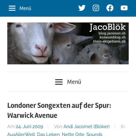
Zum
Twitter
Instagram
Facebook
Youtu
Menü
Inhalt
springen
blog.jacomet.ch
JacoBlök
–
Menü
konsumblog.ch
–
–
klein-
der
Londoner Songexten auf der Spur:
skigebiete.ch
Warwick Avenue
Blog
Am
24. Juni 2009
Von
Andi Jacomet (Blöker)
In
AusAllerWelt
,
Das Leben
,
Nette Orte
,
Sounds