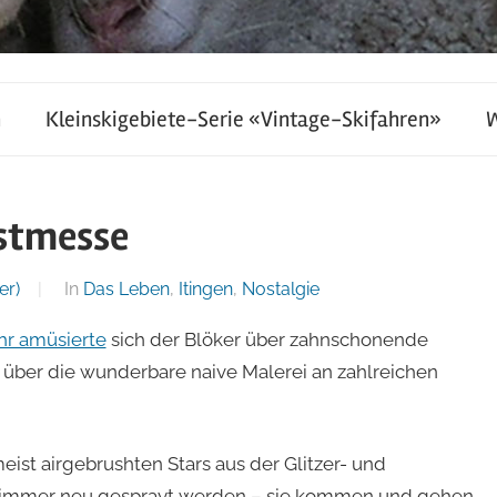
h
Kleinskigebiete-Serie «Vintage-Skifahren»
bstmesse
er)
In
Das Leben
,
Itingen
,
Nostalgie
ahr amüsierte
sich der Blöker über zahnschonende
 über die wunderbare naive Malerei an zahlreichen
meist airgebrushten Stars aus der Glitzer- und
 immer neu gesprayt werden – sie kommen und gehen