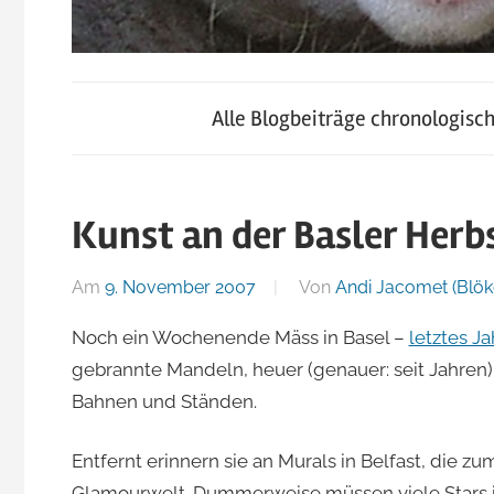
blog.jacomet.ch
JacoBlök
–
Alle Blogbeiträge chronologisc
konsumblog.ch
–
–
klein-
Kunst an der Basler Her
der
skigebiete.ch
Am
9. November 2007
Von
Andi Jacomet (Blök
Blog
Noch ein Wochenende Mäss in Basel –
letztes J
gebrannte Mandeln, heuer (genauer: seit Jahren)
von
Bahnen und Ständen.
Andi
Entfernt erinnern sie an Murals in Belfast, die zu
Glamourwelt. Dummerweise müssen viele Stars