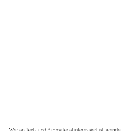
Wer an Text- und Bildmaterial interessiert ist, wendet