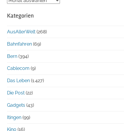
Blog-
Archiv
Kategorien
chronologisch
AusAllerWelt
(268)
Bahnfahren
(69)
Bern
(394)
Cablecom
(9)
Das Leben
(1.427)
Die Post
(22)
Gadgets
(43)
Itingen
(99)
Kino
(16)