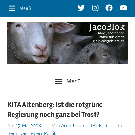
Zum
Twitter
Instagram
Facebook
Youtu
Menü
Inhalt
springen
blog.jacomet.ch
JacoBlök
–
Menü
konsumblog.ch
–
–
klein-
der
KITA Altenberg: Ist die rotgrüne
skigebiete.ch
Regierung noch ganz bei Trost?
Blog
Am
15. Mai 2008
Von
Andi Jacomet (Blöker)
In
Bern
,
Das Leben
,
Politik