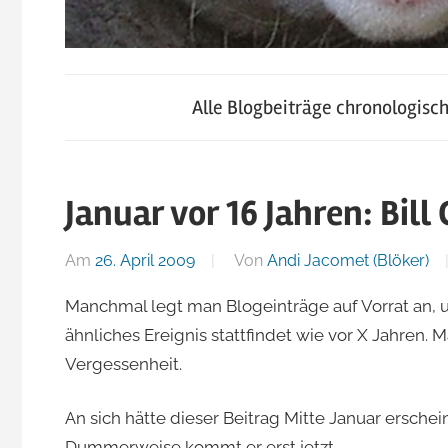
blog.jacomet.ch
JacoBlök
–
Alle Blogbeiträge chronologisc
konsumblog.ch
–
–
klein-
Januar vor 16 Jahren: Bill
der
skigebiete.ch
Am
26. April 2009
Von
Andi Jacomet (Blöker)
Blog
Manchmal legt man Blogeinträge auf Vorrat an, u
ähnliches Ereignis stattfindet wie vor X Jahren.
von
Vergessenheit.
Andi
An sich hätte dieser Beitrag Mitte Januar ersch
Dummerweise kommt er erst jetzt.