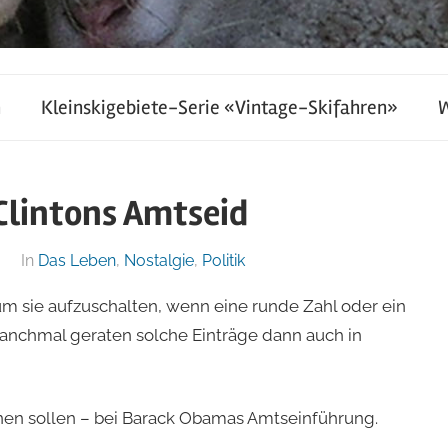
h
Kleinskigebiete-Serie «Vintage-Skifahren»
 Clintons Amtseid
In
Das Leben
,
Nostalgie
,
Politik
m sie aufzuschalten, wenn eine runde Zahl oder ein
 Manchmal geraten solche Einträge dann auch in
einen sollen – bei Barack Obamas Amtseinführung.