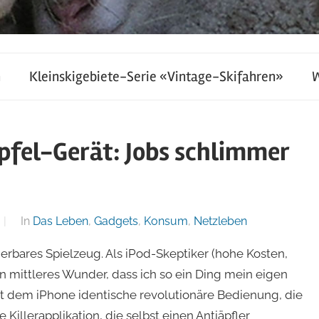
h
Kleinskigebiete-Serie «Vintage-Skifahren»
Apfel-Gerät: Jobs schlimmer
In
Das Leben
,
Gadgets
,
Konsum
,
Netzleben
erbares Spielzeug. Als iPod-Skeptiker (hohe Kosten,
in mittleres Wunder, dass ich so ein Ding mein eigen
it dem iPhone identische revolutionäre Bedienung, die
Killerapplikation, die selbst einen Antiäpfler