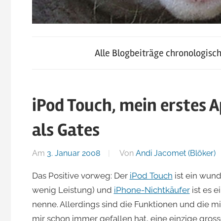
blog.jacomet.ch
JacoBlök
–
Alle Blogbeiträge chronologisc
konsumblog.ch
–
–
klein-
iPod Touch, mein erstes 
der
skigebiete.ch
als Gates
Blog
Am
3. Januar 2008
Von
Andi Jacomet (Blöker)
von
Das Positive vorweg: Der
iPod Touch
ist ein wund
wenig Leistung) und
iPhone-Nichtkäufer
ist es e
Andi
nenne. Allerdings sind die Funktionen und die m
mir schon immer gefallen hat, eine einzige grosse 