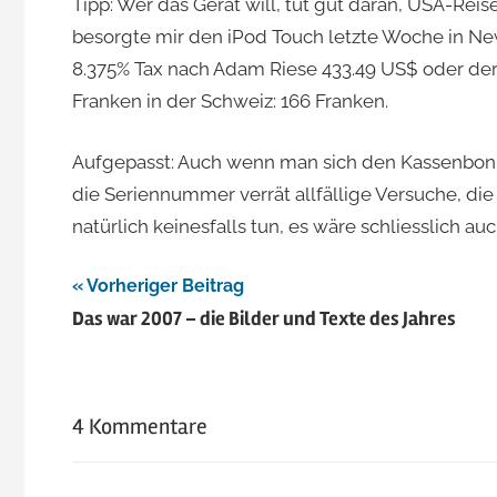
Tipp: Wer das Gerät will, tut gut daran, USA-Rei
besorgte mir den iPod Touch letzte Woche in New
8.375% Tax nach Adam Riese 433.49 US$ oder der
Franken in der Schweiz: 166 Franken.
Aufgepasst: Auch wenn man sich den Kassenbon p
die Seriennummer verrät allfällige Versuche, d
natürlich keinesfalls tun, es wäre schliesslich auch
Beitragsnavigation
Vorheriger Beitrag
Das war 2007 – die Bilder und Texte des Jahres
4 Kommentare